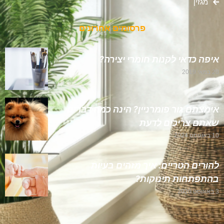
מגזין
פרסומים אחרונים
איפה כדאי לקנות חומרי יצירה?
20 במאי 2019
אימצתם גור פומרניין? הינה כמה דברים
שאתם צריכים לדעת
10 באוגוסט 2024
להורים הטריים: איך מזהים בעיות
בהתפתחות תינוקות?
3 באוגוסט 2020