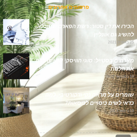
פרסומים אחרונים
הכירו את דין סטור: רשת הפארם שתוכלו
להשיג גם אונליין
25 באפריל 2021
מארחים בסטייל: סוגי הוויסקי שיעיפו לכם
את הלסת
19 בפברואר 2022
שומרים על מראה נקי ודקורטיבי: למה
כדאי לשים כיסויים לכיסאות?
19 בינואר 2023