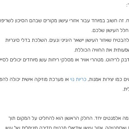
:
 זה חשוב במיוחד עבור אזורי עישון מקורים שבהם הסיכון לשריפה
חלל העישון שלכם.
להבטיח שאזור העישון יישאר היגייני ונעים. השלכת בדלי סיגריות
שמעותית את החוויה הכוללת.
בק לריהוט. מטהרי אוויר או מסלקי ריחות עשן מיוחדים יכולים לסיי
כמו יצירות אמנות,
כריות נוי
או מערכת מוזיקה אישית יכולה להפ
ית.
ל כמה אלמנטים יחד. החלק הראשון הוא להחליט על המקום תוך
ת ואסתטיקה. אזור עישון אידיאלי מבטיח חדירה מינימלית של עשן