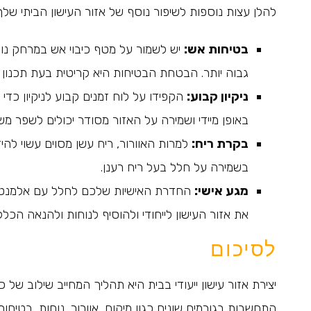
להלן עצות נוספות לשיפור נוסף של אזור העישון הביתי שלך
בטיחות אש:
יש לשמור על מטף כיבוי אש במרחק נוח.
גבוה יותר. הבטחת הבטיחות היא קריטית בעת תכנון 
ניקיון קבוע:
הקפידו על לוח זמנים קבוע לניקיון כדי 
באופן מיידי ושמירה על האזור מסודר יכולים לשפר מ
בקרת ריח:
למרות האוורור, ריח עשן מסוים עשוי להיד
בשמירה על חלל בעל ריח רענן.
מגע אישי:
החדרת האישיות שלכם לחלל עם אלמנטים 
את אזור העישון לייחודי ולהוסיף לנוחות ולהנאה הכלל
לסיכום
יצירת אזור עישון ייעודי בבית היא תהליך המחייב שילוב ש
התחשבות בגורמים שונים כגון מיקום, אוורור, נוחות, בטיחו