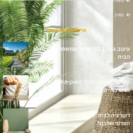
בעלי חיים
מגזין
פרסומים אחרונים
עיצוב גינה בבית פרטי שמשתלב עם סגנון
הבית
10 ביוני 2025
מחיקת חובות: הדרך החוקית לפתוח דף
חדש בחיים
15 בדצמבר 2025
דקורציה לבית: איך להכניס חיים למרחב
הפרטי שלכם?
28 ביוני 2026