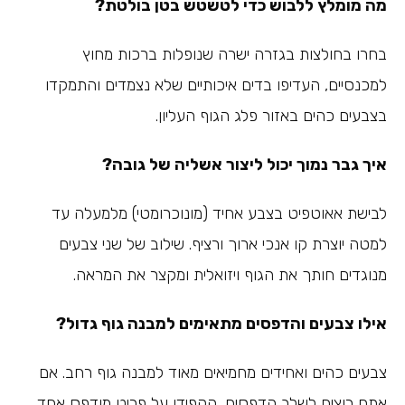
מה מומלץ ללבוש כדי לטשטש בטן בולטת?
בחרו בחולצות בגזרה ישרה שנופלות ברכות מחוץ
למכנסיים, העדיפו בדים איכותיים שלא נצמדים והתמקדו
בצבעים כהים באזור פלג הגוף העליון.
איך גבר נמוך יכול ליצור אשליה של גובה?
לבישת אאוטפיט בצבע אחיד (מונוכרומטי) מלמעלה עד
למטה יוצרת קו אנכי ארוך ורציף. שילוב של שני צבעים
מנוגדים חותך את הגוף ויזואלית ומקצר את המראה.
אילו צבעים והדפסים מתאימים למבנה גוף גדול?
צבעים כהים ואחידים מחמיאים מאוד למבנה גוף רחב. אם
אתם רוצים לשלב הדפסים, הקפידו על פריט מודפס אחד