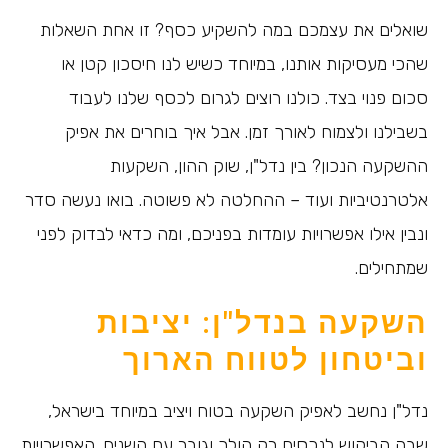
שואלים את עצמכם במה להשקיע כסף? זו אחת השאלות
שהכי מעסיקות אותנו, במיוחד כשיש לנו חיסכון קטן או
סכום פנוי בצד. כולנו רוצים לגרום לכסף שלנו לעבוד
בשבילנו ולצמוח לאורך זמן. אבל איך בוחרים את אפיק
ההשקעה הנכון? בין נדל"ן, שוק ההון, השקעות
אלטרנטיביות ועוד – ההחלטה לא פשוטה. בואו נעשה סדר
ונבין אילו אפשרויות עומדות בפניכם, ומה כדאי לבדוק לפני
שמתחילים.
השקעה בנדל"ן: יציבות
וביטחון לטווח הארוך
נדל"ן נחשב לאפיק השקעה בטוח ויציב במיוחד בישראל,
שבה הביקוש לנכסים רק הולך וגובר עם השנים. האפשרויות