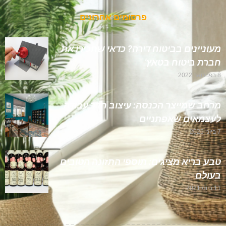
פרסומים אחרונים
מעוניינים בביטוח דירה? כדאי שתכירו את
חברת ביטוח בטאץ'
8 בפברואר 2022
מרחב שמייצר הכנסה: עיצוב חדר עבודה
לעצמאים שאפתניים
7 ביוני 2025
טבע בריא מציגים: תוספי התזונה הטובים
בעולם
11 ביוני 2021