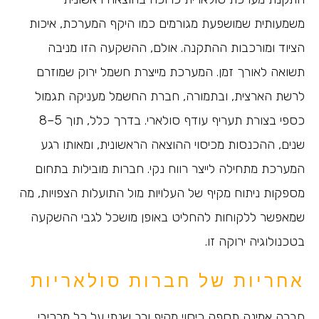
משמעותית שמושפעת מגורמים כמו היקף המערכת, איכות
הציוד ומורכבות ההתקנה. אולם, ההשקעה הזו מניבה
תשואה לאורך זמן. המערכת מייצרת חשמל ירוק שמוזרם
לרשת הארצית, ובתמורה, חברת החשמל מעניקה תגמול
כספי בצורת תעריף עודף סולארי. בדרך כלל, תוך 5–8
שנים, ההכנסות מכיסוי ההוצאה הראשונית, ומאותו רגע
המערכת מתחילה לייצר רווח נקי. חברות מובילות בתחום
מספקות ניתוח מקיף של העלויות מול התועלות הצפויות, מה
שמאפשר ללקוחות להחליט באופן מושכל לגבי ההשקעה
בטכנולוגיה ירוקה זו.
אחריות של חברות סולאריות
חברה אמינה תספק כיסוי מקיף ורב שנתי על כל מרכיבי