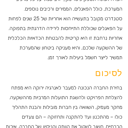
המערכת, כולל הפאנלים, הממירים ורכיבים נוספים.
סטנדרט מקובל בתעשייה הוא אחריות של 25 שנים לפחות
על הפאנלים שכוללת התייחסות לירידה הדרגתית בתפוקה.
אחריות נרחבת זו היא קריטית להבטחת הכדאיות הכלכלית
של ההשקעה שלכם, והיא מעניקה ביטחון שהמערכת
תמשיך לייצר חשמל ביעילות לאורך זמן.
לסיכום
בחירת החברה הנכונה למעבר לאנרגיה ירוקה היא מפתח
להצלחת הפרויקט ולהשגת התועלות המרביות מההשקעה.
מחקר מעמיק, השוואה בין חברות מובילות והבנת התהליך
כולו – מהתכנון ועד להתקנה ותחזוקה – הם צעדים
הכרחיים. חשוב לשקול את הוותק והניסיון של החברה, איכות