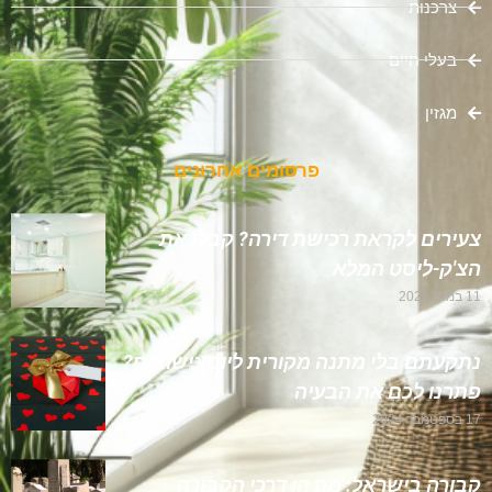
צרכנות
בעלי חיים
מגזין
פרסומים אחרונים
צעירים לקראת רכישת דירה? קבלו את
הצ'ק-ליסט המלא
11 במרץ 2020
נתקעתם בלי מתנה מקורית ליום נישואים?
פתרנו לכם את הבעיה
17 בספטמבר 2024
קבורה בישראל: מה הן דרכי הקבורה