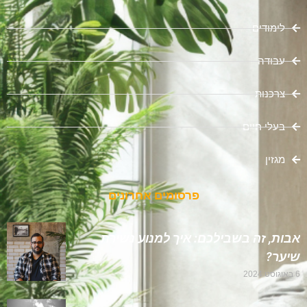
לימודים
עבודה
צרכנות
בעלי חיים
מגזין
פרסומים אחרונים
אבות, זה בשבילכם: איך למנוע נשירת
שיער?
6 באוגוסט 2024