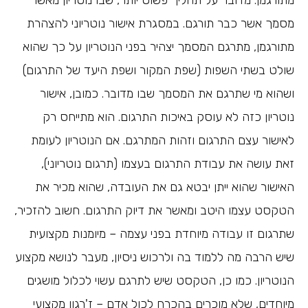
מתורגמן. מדובר על תהליך פשוט יותר, שבו נוטריון מאשר
מסמך אשר כבר תורגם. במסגרת אישור נוטריוני להצהרת
מתורגמן, מתרגם המסמך יצהיר בפני הנוטריון על כך שהוא
שולט בשתי השפות (שפת המקור ושפת היעד של התרגום)
ושהוא מי שתרגם את המסמך שבו מדובר. כמובן, אישור
נוטריון כזה לא עוסק באיכות התרגום. הוא מתייחס רק
לאישור עצם התרגום וזהות המתרגם. אם הנוטריון לעומת
זאת עושה את עבודת התרגום בעצמו (תרגום נוטריוני),
האישור שהוא ייתן יבטא גם את העובדה, שהוא מכיר את
הטקסט עצמו היטב ומאשר את דיוק התרגום. חשוב להזכיר,
שתרגום זו עבודה מיוחדת בפני עצמה – מיומנות מקצועית
שיש הרבה מה ללמוד בה ולרכוש ניסיון, מעבר לנושא מקצוע
הנוטריון. כמו כן, הטקסט שיש לתרגם עשוי לכלול מושגים
מיוחדים, שלא מוכרים בהכרח לכול אדם – ז'רגון מקצועי