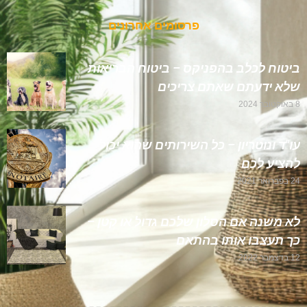
פרסומים אחרונים
ביטוח לכלב בהפניקס – ביטוח הבריאות
שלא ידעתם שאתם צריכים
8 באוקטובר 2024
עו"ד ונוטריון – כל השירותים שהוא יכול
להציע לכם
24 בפברואר 2021
לא משנה אם הסלון שלכם גדול או קטן –
כך תעצבו אותו בהתאם
12 בדצמבר 2022