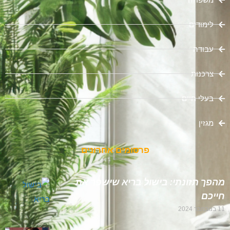
לימודים
עבודה
צרכנות
בעלי חיים
מגזין
פרסומים אחרונים
מהפך תזונתי: בישול בריא שישפר את
חייכם
11 בנובמבר 2024